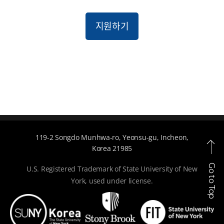
지원하기
119-2 Songdo Munhwa-ro, Yeonsu-gu, Incheon,
Korea 21985
Go to Top
U.S. Registered Trademark of State University of New
York, used under license.